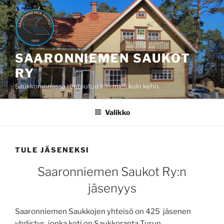
Siirry
sisältöön
SAARONNIEMEN SAUKOT
RY
Saukkorannassa rentoutuu niin mieli kuin keho.
Valikko
TULE JÄSENEKSI
Saaronniemen Saukot Ry:n
jäsenyys
Saaronniemen Saukkojen yhteisö on 425 jäsenen
yhdistys, jonka koti on Saukkoranta Turun