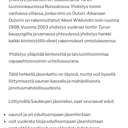
luonnonkauniissa Ruissalossa. Yhdistys toimii
vanhassa villassa, jonka nimi on Outori. Aikanaan
Outorin on rakennuttanut Aksel Wiklundin noin vuonna
1908. Vuonna 2003 yhdistys vuokrasi tontin Turun
kaupungilta ja samassa yhteydessä yhdistys hankki
kaikki kiinteistöllä olleet rakennukset omistukseensa.
Yhdistys ylläpitää kiinteistöä ja talviuintitoimintaa
vapaaehtoisvoimin urheiluseurana.
Tällä hetkellä jäsenkatto on täynnä, mutta voit kysellä
liittymisestä saunan kassalla ja mahdollisesta
jonotusmahdollisuudesta.
Liittymällä Saukkojen jäseneksi, saat seuraavat edut:
saunot ja uit edullisempaan jäsenhintaan
voit vuokrata tiloja edullisempaan jäsenhintaan