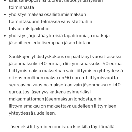
saat sähköpostiisi tuoreet tiedot yhdistyksen
toiminnasta
yhdistys maksaa osallistumismaksun
toimintasuunnitelmassa vahvistettuihin
talviuintikilpailuihin
yhdistys järjestää yhteisiä tapahtumia ja matkoja
jäsenilleen edullisempaan jäsen hintaan
Saukkojen yhdistyskokous on päättänyt vuosittaiseksi
jäsenmaksuksi 40 euroa ja liittymismaksuksi 50 euroa.
Liittymismaksu maksetaan vain liittymisen yhteydessä
eli ensimmäinen maksu on 90 euroa. Liittymisvuotta
seuraavina vuosina maksetaan vain jäsenmaksu eli 40
euroa. Jos jäsenyys katkeaa esimerkiksi
maksamattoman jäsenmaksun johdosta, niin
liittymismaksu on maksettava uudelleen liittymisen
yhteydessä uudelleen.
Jäseneksi liittyminen onnistuu kioskilla täyttämällä